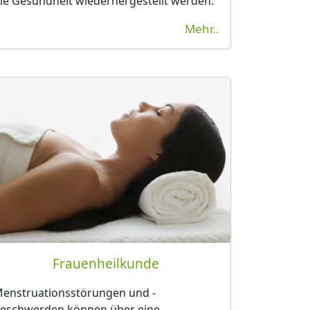
ie Gesundheit wiederhergestellt werden.
Mehr..
Frauenheilkunde
enstruationsstörungen
und -
eschwerden
können über eine