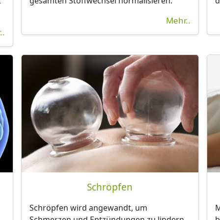
t
gesamten Stoffwechsel normalisieren.
d
Mehr..
..
Schröpfen
Schröpfen wird angewandt, um
M
Schmerzen und Entzündungen zu lindern
b