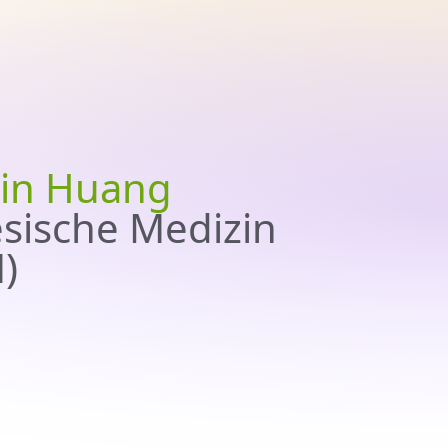
rin Huang
esische Medizin
)