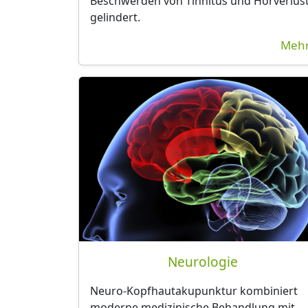
Beschwerden von Tinnitus und Hörverlus
gelindert.
Mehr
Neurologie
Neuro-Kopfhautakupunktur kombiniert
moderne medizinische Behandlung mit